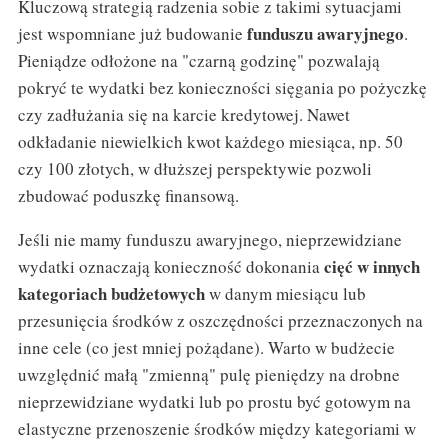
Kluczową strategią radzenia sobie z takimi sytuacjami
funduszu awaryjnego
jest wspomniane już budowanie
.
Pieniądze odłożone na "czarną godzinę" pozwalają
pokryć te wydatki bez konieczności sięgania po pożyczkę
czy zadłużania się na karcie kredytowej. Nawet
odkładanie niewielkich kwot każdego miesiąca, np. 50
czy 100 złotych, w dłuższej perspektywie pozwoli
zbudować poduszkę finansową.
Jeśli nie mamy funduszu awaryjnego, nieprzewidziane
cięć w innych
wydatki oznaczają konieczność dokonania
kategoriach budżetowych
w danym miesiącu lub
przesunięcia środków z oszczędności przeznaczonych na
inne cele (co jest mniej pożądane). Warto w budżecie
uwzględnić małą "zmienną" pulę pieniędzy na drobne
nieprzewidziane wydatki lub po prostu być gotowym na
elastyczne przenoszenie środków między kategoriami w